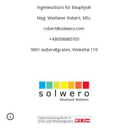
Ingenieurbüro für Bauphysik
Mag. Weitlaner Robert, MSc.
robert@solwero.com
+436508685705
9931 Außervillgraten, Winkeltal 119
Tirol, Lienz, Osttirol